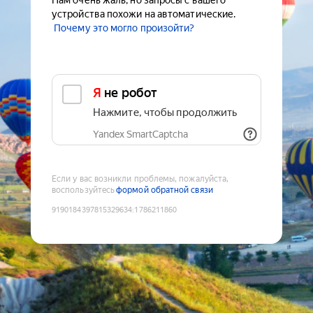
Нам очень жаль, но запросы с вашего
устройства похожи на автоматические.
Почему это могло произойти?
Я не робот
Нажмите, чтобы продолжить
Yandex SmartCaptcha
Если у вас возникли проблемы, пожалуйста,
воспользуйтесь
формой обратной связи
9190184397815329634
:
1786211860