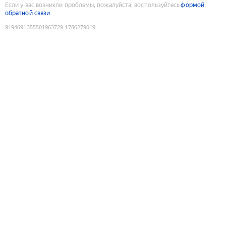
Если у вас возникли проблемы, пожалуйста, воспользуйтесь
формой
обратной связи
9194691355501963729
:
1786279019