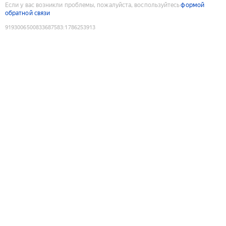
Если у вас возникли проблемы, пожалуйста, воспользуйтесь
формой
обратной связи
9193006500833687583
:
1786253913