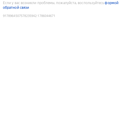
Если у вас возникли проблемы, пожалуйста, воспользуйтесь
формой
обратной связи
9178964507578235942
:
1786044671