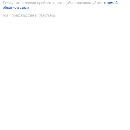
Если у вас возникли проблемы, пожалуйста, воспользуйтесь
формой
обратной связи
9181120667528728951
:
1786076800