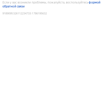
Если у вас возникли проблемы, пожалуйста, воспользуйтесь
формой
обратной связи
9189095326112234733
:
1786195632