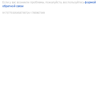
Если у вас возникли проблемы, пожалуйста, воспользуйтесь
формой
обратной связи
9173775505458739724
:
1785967349