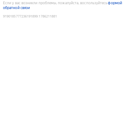
Если у вас возникли проблемы, пожалуйста, воспользуйтесь
формой
обратной связи
9190185777236191899
:
1786211881