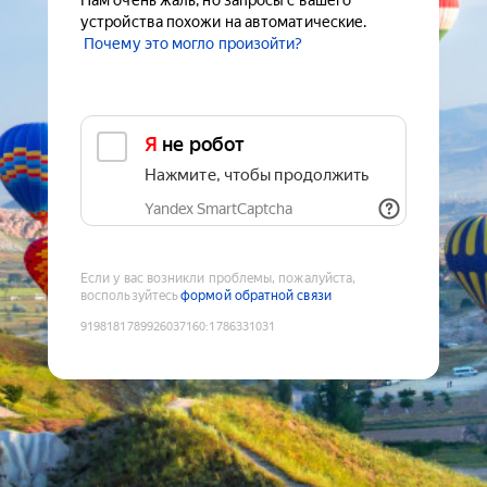
Нам очень жаль, но запросы с вашего
устройства похожи на автоматические.
Почему это могло произойти?
Я не робот
Нажмите, чтобы продолжить
Yandex SmartCaptcha
Если у вас возникли проблемы, пожалуйста,
воспользуйтесь
формой обратной связи
9198181789926037160
:
1786331031