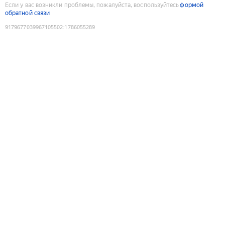
Если у вас возникли проблемы, пожалуйста, воспользуйтесь
формой
обратной связи
9179677039967105502
:
1786055289