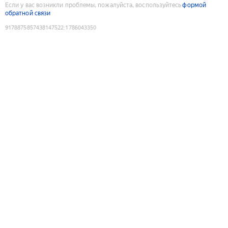
Если у вас возникли проблемы, пожалуйста, воспользуйтесь
формой
обратной связи
9178875857438147522
:
1786043350