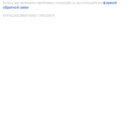
Если у вас возникли проблемы, пожалуйста, воспользуйтесь
формой
обратной связи
9197822652880914000
:
1786325679