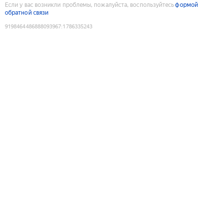
Если у вас возникли проблемы, пожалуйста, воспользуйтесь
формой
обратной связи
9198464486888093967
:
1786335243