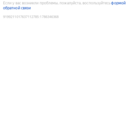
Если у вас возникли проблемы, пожалуйста, воспользуйтесь
формой
обратной связи
9199211017637112785
:
1786346368