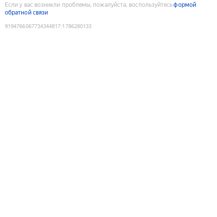
Если у вас возникли проблемы, пожалуйста, воспользуйтесь
формой
обратной связи
9194766067734344817
:
1786280133