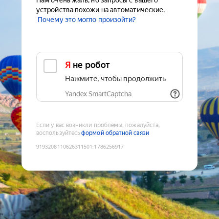
Нам очень жаль, но запросы с вашего
устройства похожи на автоматические.
Почему это могло произойти?
Я не робот
Нажмите, чтобы продолжить
Yandex SmartCaptcha
Если у вас возникли проблемы, пожалуйста,
воспользуйтесь
формой обратной связи
9193208110626311501
:
1786256917