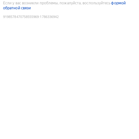
Если у вас возникли проблемы, пожалуйста, воспользуйтесь
формой
обратной связи
9198578470758555969
:
1786336942