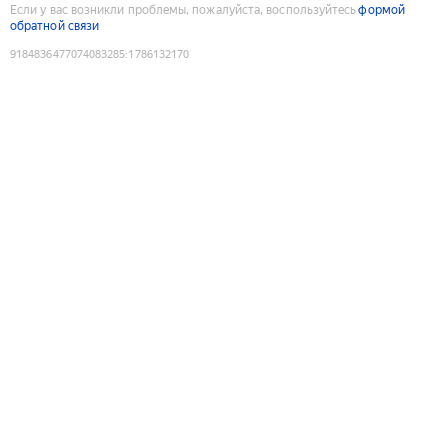
Если у вас возникли проблемы, пожалуйста, воспользуйтесь
формой
обратной связи
9184836477074083285
:
1786132170