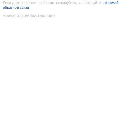
Если у вас возникли проблемы, пожалуйста, воспользуйтесь
формой
обратной связи
9188976237203954066
:
1786193857