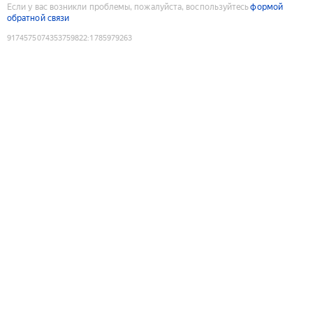
Если у вас возникли проблемы, пожалуйста, воспользуйтесь
формой
обратной связи
9174575074353759822
:
1785979263