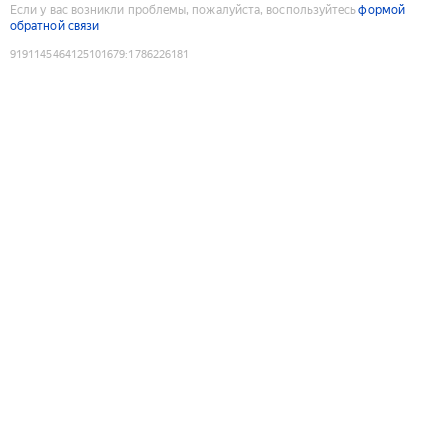
Если у вас возникли проблемы, пожалуйста, воспользуйтесь
формой
обратной связи
9191145464125101679
:
1786226181