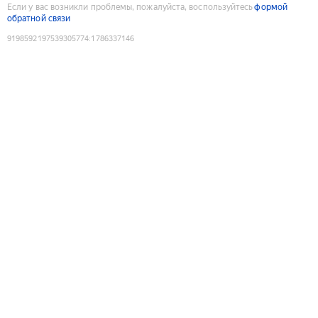
Если у вас возникли проблемы, пожалуйста, воспользуйтесь
формой
обратной связи
9198592197539305774
:
1786337146