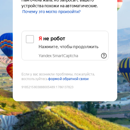
Нам очень жаль, но запросы с вашего
устройства похожи на автоматические.
Почему это могло произойти?
Я не робот
Нажмите, чтобы продолжить
Yandex SmartCaptcha
Если у вас возникли проблемы, пожалуйста,
воспользуйтесь
формой обратной связи
9185215803888005489
:
1786137823