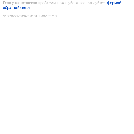
Если у вас возникли проблемы, пожалуйста, воспользуйтесь
формой
обратной связи
9188966973094950101
:
1786193719