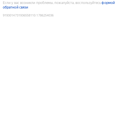
Если у вас возникли проблемы, пожалуйста, воспользуйтесь
формой
обратной связи
9193014731936558110
:
1786254036