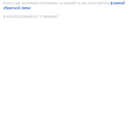
Если у вас возникли проблемы, пожалуйста, воспользуйтесь
формой
обратной связи
9180428520396888191
:
1786066487