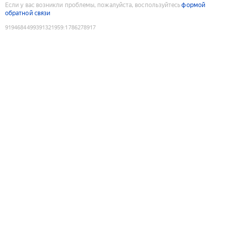
Если у вас возникли проблемы, пожалуйста, воспользуйтесь
формой
обратной связи
9194684499391321959
:
1786278917