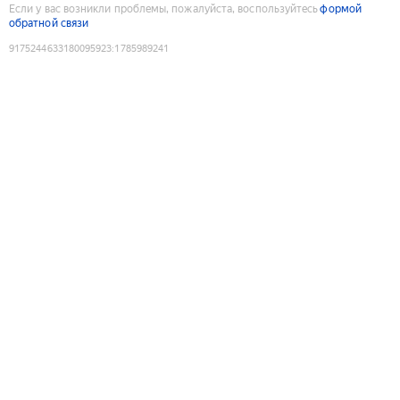
Если у вас возникли проблемы, пожалуйста, воспользуйтесь
формой
обратной связи
9175244633180095923
:
1785989241