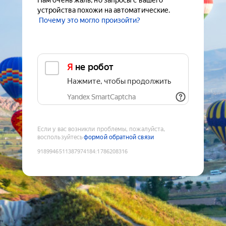
Нам очень жаль, но запросы с вашего
устройства похожи на автоматические.
Почему это могло произойти?
Я не робот
Нажмите, чтобы продолжить
Yandex SmartCaptcha
Если у вас возникли проблемы, пожалуйста,
воспользуйтесь
формой обратной связи
9189946511387974184
:
1786208316