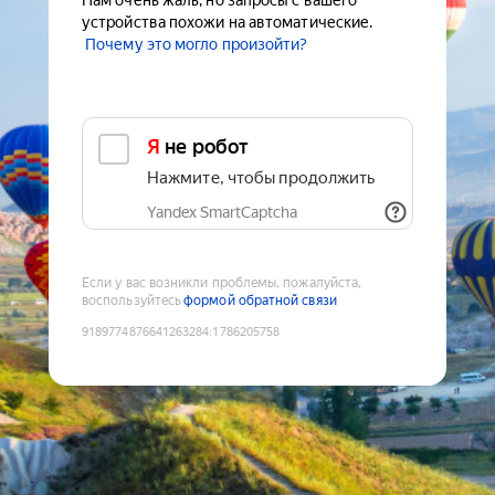
Нам очень жаль, но запросы с вашего
устройства похожи на автоматические.
Почему это могло произойти?
Я не робот
Нажмите, чтобы продолжить
Yandex SmartCaptcha
Если у вас возникли проблемы, пожалуйста,
воспользуйтесь
формой обратной связи
9189774876641263284
:
1786205758