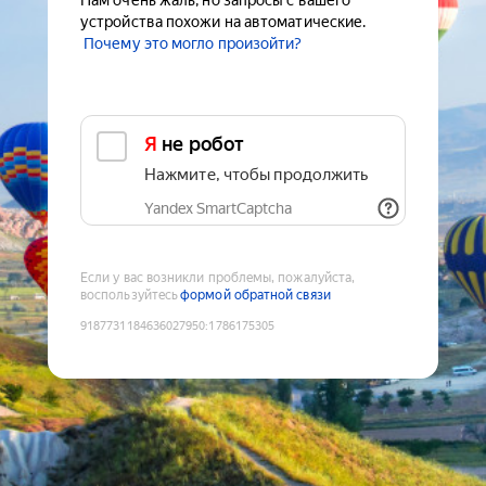
Нам очень жаль, но запросы с вашего
устройства похожи на автоматические.
Почему это могло произойти?
Я не робот
Нажмите, чтобы продолжить
Yandex SmartCaptcha
Если у вас возникли проблемы, пожалуйста,
воспользуйтесь
формой обратной связи
9187731184636027950
:
1786175305