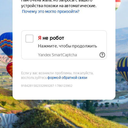
Нам очень жаль, но запросы с вашего
устройства похожи на автоматические.
Почему это могло произойти?
Я не робот
Нажмите, чтобы продолжить
Yandex SmartCaptcha
Если у вас возникли проблемы, пожалуйста,
воспользуйтесь
формой обратной связи
9184281582332993287
:
1786123902