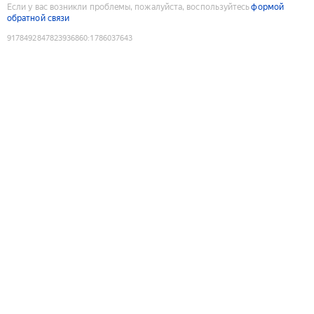
Если у вас возникли проблемы, пожалуйста, воспользуйтесь
формой
обратной связи
9178492847823936860
:
1786037643