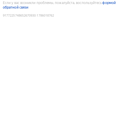
Если у вас возникли проблемы, пожалуйста, воспользуйтесь
формой
обратной связи
9177225748652670930
:
1786018762