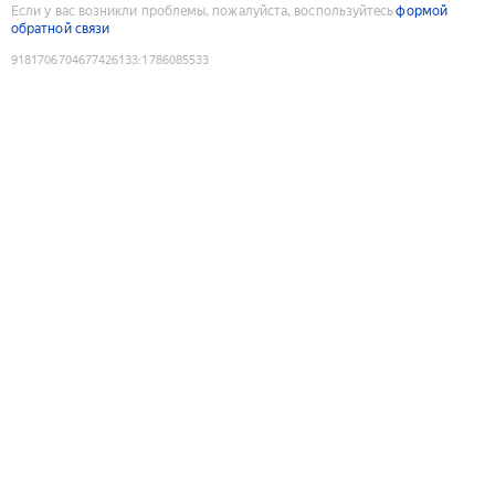
Если у вас возникли проблемы, пожалуйста, воспользуйтесь
формой
обратной связи
9181706704677426133
:
1786085533