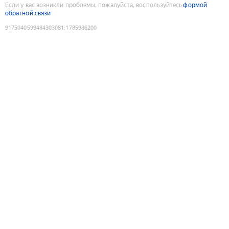
Если у вас возникли проблемы, пожалуйста, воспользуйтесь
формой
обратной связи
9175040599484303081
:
1785986200