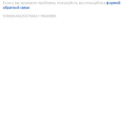
Если у вас возникли проблемы, пожалуйста, воспользуйтесь
формой
обратной связи
9180656456255578483
:
1786069883