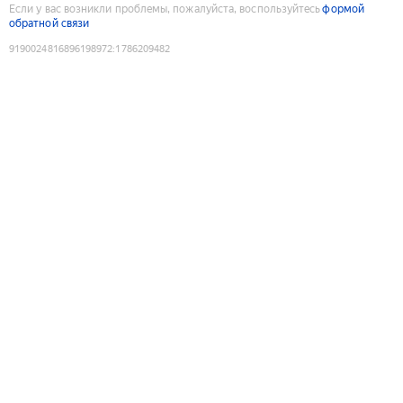
Если у вас возникли проблемы, пожалуйста, воспользуйтесь
формой
обратной связи
9190024816896198972
:
1786209482