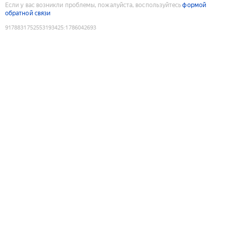
Если у вас возникли проблемы, пожалуйста, воспользуйтесь
формой
обратной связи
9178831752553193425
:
1786042693