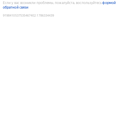
Если у вас возникли проблемы, пожалуйста, воспользуйтесь
формой
обратной связи
9198410537535467402
:
1786334439