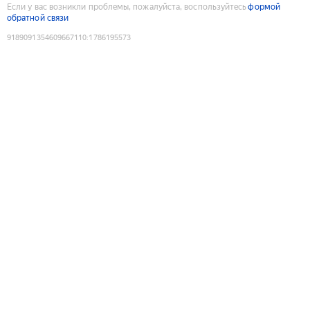
Если у вас возникли проблемы, пожалуйста, воспользуйтесь
формой
обратной связи
9189091354609667110
:
1786195573