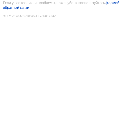
Если у вас возникли проблемы, пожалуйста, воспользуйтесь
формой
обратной связи
9177123783782108453
:
1786017242