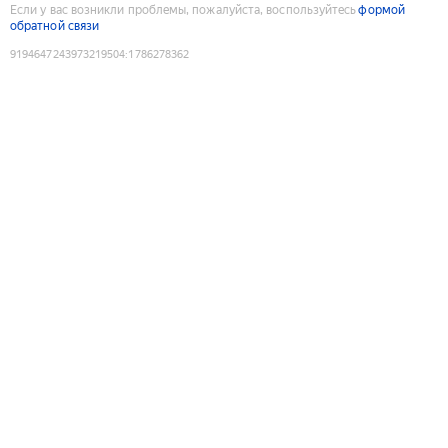
Если у вас возникли проблемы, пожалуйста, воспользуйтесь
формой
обратной связи
9194647243973219504
:
1786278362