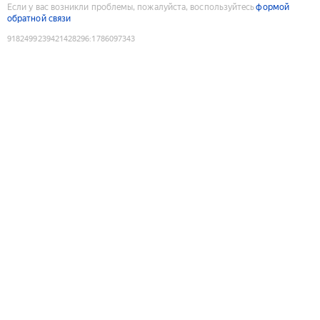
Если у вас возникли проблемы, пожалуйста, воспользуйтесь
формой
обратной связи
9182499239421428296
:
1786097343