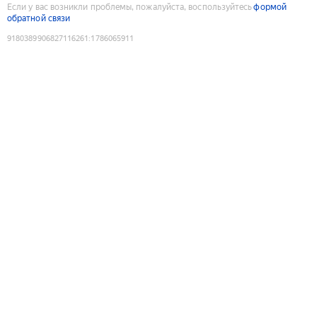
Если у вас возникли проблемы, пожалуйста, воспользуйтесь
формой
обратной связи
9180389906827116261
:
1786065911