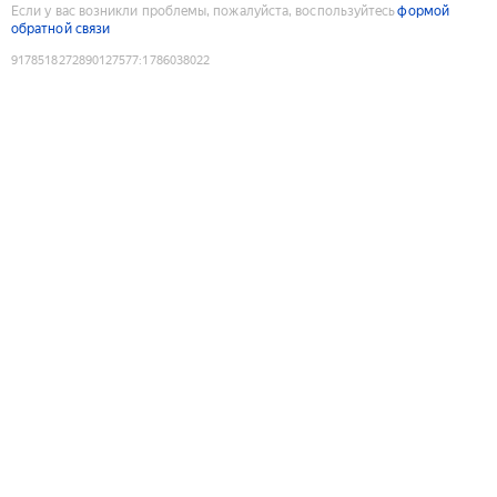
Если у вас возникли проблемы, пожалуйста, воспользуйтесь
формой
обратной связи
9178518272890127577
:
1786038022