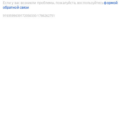
Если у вас возникли проблемы, пожалуйста, воспользуйтесь
формой
обратной связи
9193599639172056330
:
1786262751