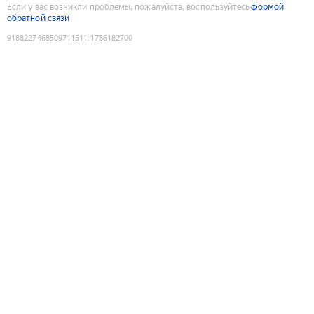
Если у вас возникли проблемы, пожалуйста, воспользуйтесь
формой
обратной связи
9188227468509711511
:
1786182700