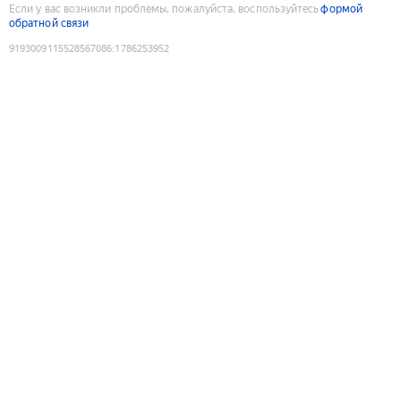
Если у вас возникли проблемы, пожалуйста, воспользуйтесь
формой
обратной связи
9193009115528567086
:
1786253952