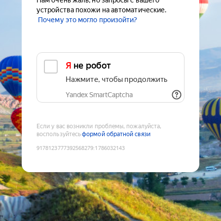
Нам очень жаль, но запросы с вашего
устройства похожи на автоматические.
Почему это могло произойти?
Я не робот
Нажмите, чтобы продолжить
Yandex SmartCaptcha
Если у вас возникли проблемы, пожалуйста,
воспользуйтесь
формой обратной связи
9178123777392568279
:
1786032143